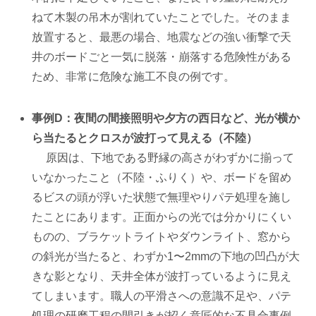
ねて木製の吊木が割れていたことでした。そのまま
放置すると、最悪の場合、地震などの強い衝撃で天
井のボードごと一気に脱落・崩落する危険性がある
ため、非常に危険な施工不良の例です。
事例D：夜間の間接照明や夕方の西日など、光が横か
ら当たるとクロスが波打って見える（不陸）
原因は、下地である野縁の高さがわずかに揃って
いなかったこと（不陸・ふりく）や、ボードを留め
るビスの頭が浮いた状態で無理やりパテ処理を施し
たことにあります。正面からの光では分かりにくい
ものの、ブラケットライトやダウンライト、窓から
の斜光が当たると、わずか1〜2mmの下地の凹凸が大
きな影となり、天井全体が波打っているように見え
てしまいます。職人の平滑さへの意識不足や、パテ
処理の研磨工程の間引きが招く意匠的な不具合事例