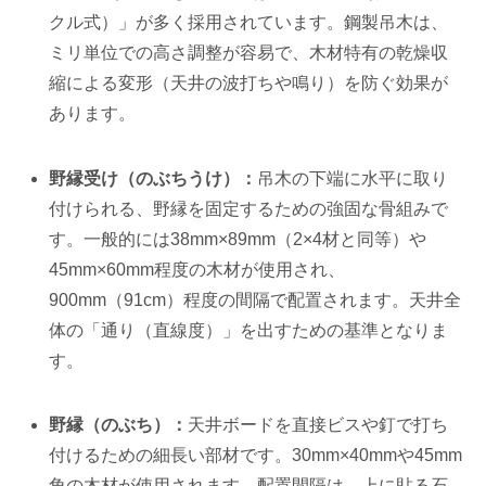
クル式）」が多く採用されています。鋼製吊木は、
ミリ単位での高さ調整が容易で、木材特有の乾燥収
縮による変形（天井の波打ちや鳴り）を防ぐ効果が
あります。
野縁受け（のぶちうけ）：
吊木の下端に水平に取り
付けられる、野縁を固定するための強固な骨組みで
す。一般的には38mm×89mm（2×4材と同等）や
45mm×60mm程度の木材が使用され、
900mm（91cm）程度の間隔で配置されます。天井全
体の「通り（直線度）」を出すための基準となりま
す。
野縁（のぶち）：
天井ボードを直接ビスや釘で打ち
付けるための細長い部材です。30mm×40mmや45mm
角の木材が使用されます。配置間隔は、上に貼る石