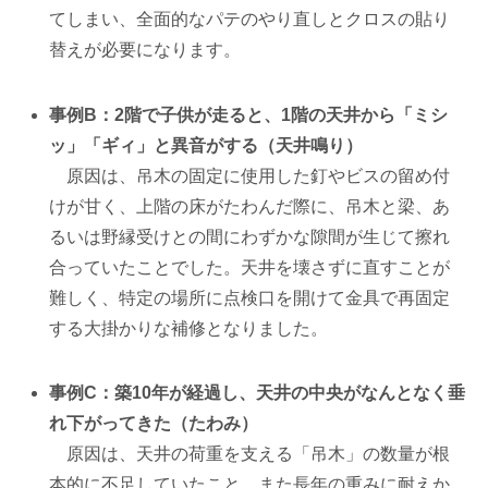
てしまい、全面的なパテのやり直しとクロスの貼り
替えが必要になります。
事例B：2階で子供が走ると、1階の天井から「ミシ
ッ」「ギィ」と異音がする（天井鳴り）
原因は、吊木の固定に使用した釘やビスの留め付
けが甘く、上階の床がたわんだ際に、吊木と梁、あ
るいは野縁受けとの間にわずかな隙間が生じて擦れ
合っていたことでした。天井を壊さずに直すことが
難しく、特定の場所に点検口を開けて金具で再固定
する大掛かりな補修となりました。
事例C：築10年が経過し、天井の中央がなんとなく垂
れ下がってきた（たわみ）
原因は、天井の荷重を支える「吊木」の数量が根
本的に不足していたこと、また長年の重みに耐えか