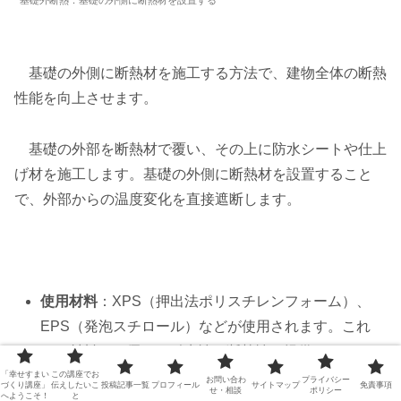
基礎外断熱：基礎の外側に断熱材を設置する
基礎の外側に断熱材を施工する方法で、建物全体の断熱
性能を向上させます。
基礎の外部を断熱材で覆い、その上に防水シートや仕上
げ材を施工します。基礎の外側に断熱材を設置すること
で、外部からの温度変化を直接遮断します。
使用材料
：XPS（押出法ポリスチレンフォーム）、
EPS（発泡スチロール）などが使用されます。これ
らの材料は、優れた耐水性と断熱性を提供します。
「幸せすまい
この講座でお
設計のポイント
：外断熱では、断熱材の接合部の密
お問い合わ
プライバシー
づくり講座」
伝えしたいこ
投稿記事一覧
プロフィール
サイトマップ
免責事項
せ・相談
ポリシー
へようこそ！
と