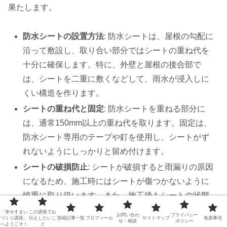
果たします。
防水シートの設置方法
: 防水シートは、屋根の勾配に
沿って敷設し、取り合い部分ではシートの重ね代を
十分に確保します。特に、外壁と屋根の接合部で
は、シートを二重に敷くなどして、雨水が浸入しに
くい構造を作ります。
シートの重ね代と固定
: 防水シートを重ねる部分に
は、通常150mm以上の重ね代を取ります。固定は、
防水シート専用のテープや釘を使用し、シートがず
れないようにしっかりと留め付けます。
シートの破損防止
: シートが破損すると雨漏りの原因
になるため、施工時にはシートが傷つかないように
慎重に取り扱います。また、施工後もシートの状態
を定期的に確認し、必要に応じて修繕を行います。
「幸せすまい
この講座でお
お問い合わ
プライバシー
づくり講座」
伝えしたいこ
投稿記事一覧
プロフィール
サイトマップ
免責事項
せ・相談
ポリシー
へようこそ！
と