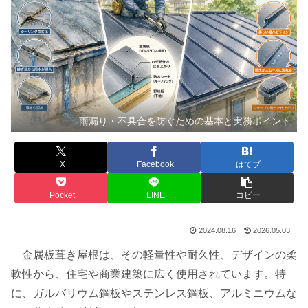
雨漏り・不具合を防ぐための基本と実務ポイント
X
Facebook
はてブ
Pocket
LINE
コピー
2024.08.16
2026.05.03
金属板葺き屋根は、その軽量性や耐久性、デザインの柔
軟性から、住宅や商業建築に広く使用されています。特
に、ガルバリウム鋼板やステンレス鋼板、アルミニウムな