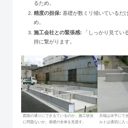
るため。
精度の担保:
基礎が数ミリ傾いているだ
め。
施工会社との緊張感:
「しっかり見てい
持に繋がります。
図面の通りにできるているのか、施工状況
天端は水平にで
に問題ないか、基礎の全体を見渡す。
ルトは適切に入