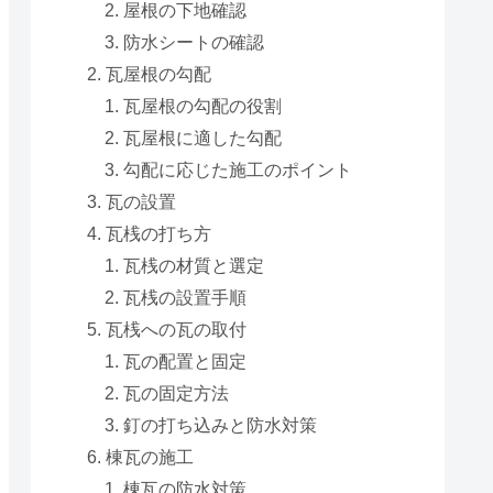
屋根の下地確認
防水シートの確認
瓦屋根の勾配
瓦屋根の勾配の役割
瓦屋根に適した勾配
勾配に応じた施工のポイント
瓦の設置
瓦桟の打ち方
瓦桟の材質と選定
瓦桟の設置手順
瓦桟への瓦の取付
瓦の配置と固定
瓦の固定方法
釘の打ち込みと防水対策
棟瓦の施工
棟瓦の防水対策