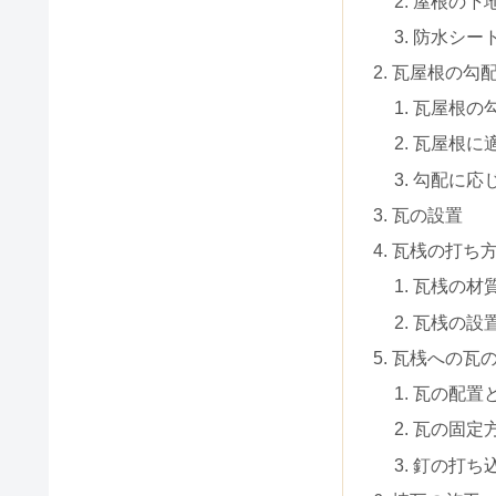
屋根の下
防水シー
瓦屋根の勾
瓦屋根の
瓦屋根に
勾配に応
瓦の設置
瓦桟の打ち
瓦桟の材
瓦桟の設
瓦桟への瓦
瓦の配置
瓦の固定
釘の打ち