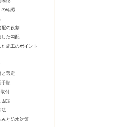
地確認
トの確認
配
勾配の役割
適した勾配
じた施工のポイント
方
質と選定
置手順
の取付
と固定
方法
込みと防水対策