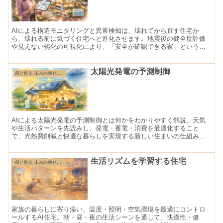
AIによる構造モニタリングと異常検知は、壊れてから直す住宅か
ら、壊れる前に気づく住宅へと進化させます。地震後の健全度評価
や見えない劣化の可視化により、「安全が確認できる家」という新
しい安心を実現します。
太陽光発電の予測制御
AIと創る 未来の幸せ住まい
AIによる太陽光発電の予測制御とは何かをわかりやすく解説。天気
や生活パターンを先読みし、発電・蓄電・消費を最適化すること
で、光熱費削減と快適な暮らしを実現する新しい住まいの仕組みを
紹介します。
生活リズムを学習する住宅
AIと創る 未来の幸せ住まい
家族の暮らしに寄り添い、温度・照明・空気環境を最適にコントロ
ールするAI住宅。朝・昼・夜の生活シーンを通して、快適性・健