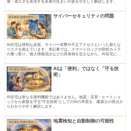
康・省エネを実現する未来の住まいの姿をやさしく解説します。
サイバーセキュリティの問題
AIと創る 未来の幸せ住まい
AI住宅は便利な反面、サイバー攻撃や不正アクセスといった新たな
リスクを抱えています。本記事では、スマートロックや防犯カメラ
の乗っ取り、個人情報流出などの具体例を交えながら、AI住宅にお
けるサイバーセキュリティの問題と設計段階からの対策ポイントを
わかりやすく解説します。
AIは「便利」ではなく「守る技
AIと創る 未来の幸せ住まい
術」
AI住宅は単なる便利機能ではありません。地震・災害・ヒートショ
ックから家族を守る“守る技術”としてのAIの本質を、建築士の視点か
らわかりやすく解説します。
地震検知と自動制御の可能性
AIと創る 未来の幸せ住まい