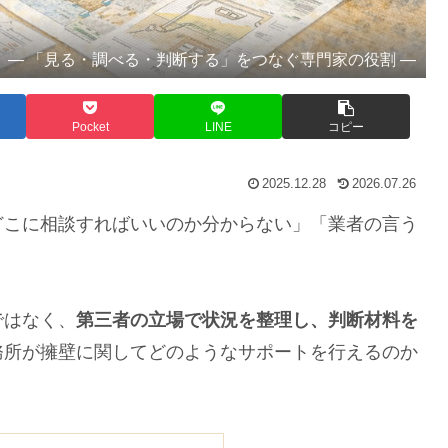
― 「見る・調べる・判断する」をつなぐ専門家の役割 ―
Pocket
LINE
コピー
2025.12.28
2026.07.26
こに相談すればいいのか分からない」「業者の言う
。
ではなく、
第三者の立場で状況を整理し、判断材料を
務所が擁壁に関してどのようなサポートを行えるのか