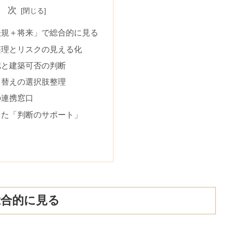
 次
法規＋将来」で総合的に見る
整理とリスクの見える化
認と建築可否の判断
り替えの選択肢整理
の連携窓口
った「判断のサポート」
総合的に見る