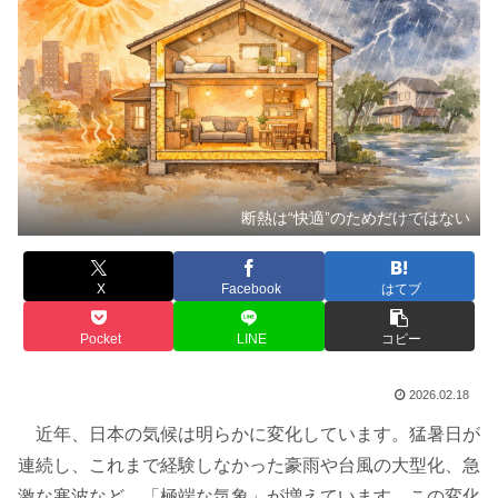
断熱は“快適”のためだけではない
X
Facebook
はてブ
Pocket
LINE
コピー
2026.02.18
近年、日本の気候は明らかに変化しています。猛暑日が
連続し、これまで経験しなかった豪雨や台風の大型化、急
激な寒波など、「極端な気象」が増えています。この変化