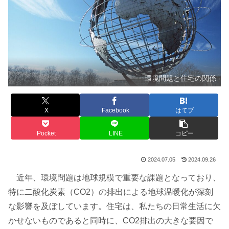
環境問題と住宅の関係
X
Facebook
はてブ
Pocket
LINE
コピー
2024.07.05
2024.09.26
近年、環境問題は地球規模で重要な課題となっており、
特に二酸化炭素（CO2）の排出による地球温暖化が深刻
な影響を及ぼしています。住宅は、私たちの日常生活に欠
かせないものであると同時に、CO2排出の大きな要因で