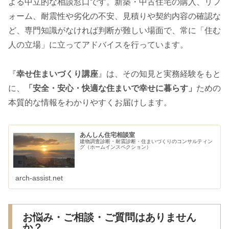
よる中立的な相談窓口です。新築・中古住宅の購入、リフ
ォーム、耐震性や劣化の不安、見積りや契約内容の確認な
ど、専門知識がなければ判断が難しい場面で、常に「住む
人の立場」に立ってアドバイスを行っています。
『
幸せ住まいづくり講座
』は、その知見と実務経験をもと
に、
「安全・安心・快適な住まいで幸せに暮らす」
ための
本質的な情報をわかりやすくお届けします。
あんしん住宅相談室
建物調査診断・耐震診断・住まいづくりのコンサルティン
グ（ホームインスペクション）
arch-assist.net
お悩み・ご相談・ご質問はありません
か？