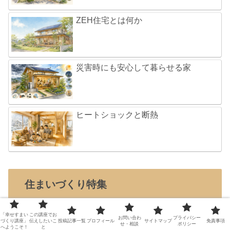
ZEH住宅とは何か
災害時にも安心して暮らせる家
ヒートショックと断熱
住まいづくり特集
家族が幸せになる住まいづくり
「幸せすまい
この講座でお
お問い合わ
プライバシー
づくり講座」
伝えしたいこ
投稿記事一覧
プロフィール
サイトマップ
免責事項
せ・相談
ポリシー
へようこそ！
と
-幸せになる住まいとは