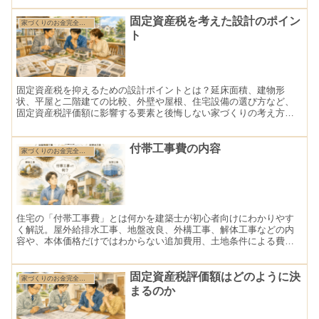
固定資産税を考えた設計のポイン
家づくりのお金完全ガイド
ト
固定資産税を抑えるための設計ポイントとは？延床面積、建物形
状、平屋と二階建ての比較、外壁や屋根、住宅設備の選び方など、
固定資産税評価額に影響する要素と後悔しない家づくりの考え方を
解説します。
付帯工事費の内容
家づくりのお金完全ガイド
住宅の「付帯工事費」とは何かを建築士が初心者向けにわかりやす
く解説。屋外給排水工事、地盤改良、外構工事、解体工事などの内
容や、本体価格だけではわからない追加費用、土地条件による費用
差、予算オーバーを防ぐポイントまで詳しく説明します。
固定資産税評価額はどのように決
家づくりのお金完全ガイド
まるのか