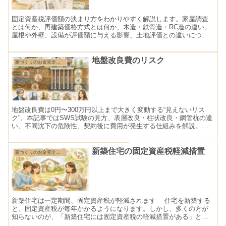
固定資産税評価額の決まり方をわかりやすく解説します。家屋調査
とは何か、再建築価格方式とは何か、木造・鉄骨造・RC造の違い、
屋根や外壁、設備が評価額に与える影響、土地評価との違いについ
て詳しく紹介します。
地盤改良費のリスク
家づくりのお金完全ガイド
地盤改良費は0円〜300万円以上まで大きく変動する“見えないリス
ク”。本記事ではSWS試験の見方、表層改良・柱状改良・鋼管杭の違
い、不同沈下の危険性、契約後に費用が発生する仕組みを解説。地
歴確認や事前調査、予備費の考え方など、失敗しない土地選びのポ
イントを具体的に紹介します。
新築住宅の固定資産税軽減措置
家づくりのお金完全ガイド
新築住宅は一定期間、固定資産税が軽減されます 住宅を新築する
と、固定資産税が毎年かかるようになります。しかし、多くの方が
知らないのが、「新築住宅には固定資産税の軽減措置がある」とい
う制度です。 この制度を利用すると、新築後の一定期間は建...