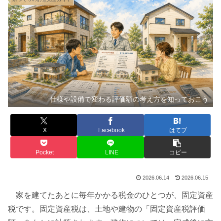
仕様や設備で変わる評価額の考え方を知っておこう
X
Facebook
はてブ
Pocket
LINE
コピー
2026.06.14
2026.06.15
家を建てたあとに毎年かかる税金のひとつが、固定資産
税です。固定資産税は、土地や建物の「固定資産税評価