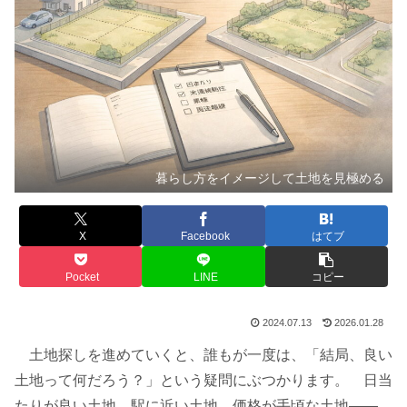
暮らし方をイメージして土地を見極める
X
Facebook
はてブ
Pocket
LINE
コピー
2024.07.13
2026.01.28
土地探しを進めていくと、誰もが一度は、「結局、良い
土地って何だろう？」という疑問にぶつかります。 日当
たりが良い土地、駅に近い土地、価格が手頃な土地――。