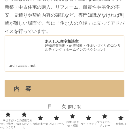
新築・中古住宅の購入、リフォーム、耐震性や劣化の不
安、見積りや契約内容の確認など、専門知識がなければ判
断が難しい場面で、常に「住む人の立場」に立ってアドバ
イスを行っています。
あんしん住宅相談室
建物調査診断・耐震診断・住まいづくりのコンサ
ルティング（ホームインスペクション）
arch-assist.net
内 容
目 次
「コンセント・スイッチ」の電気設備計画
「幸せすまい
この講座でお
お問い合わ
プライバシー
コンセント配置の注意点
づくり講座」
伝えしたいこ
投稿記事一覧
プロフィール
サイトマップ
免責事項
せ・相談
ポリシー
へようこそ！
と