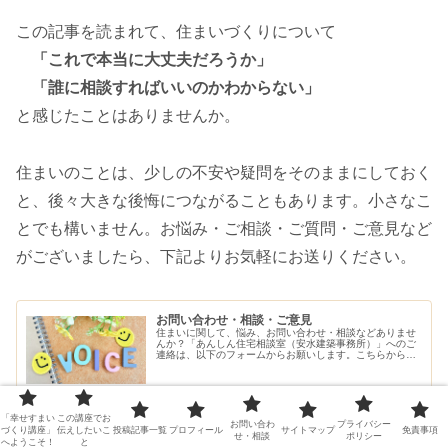
この記事を読まれて、住まいづくりについて
「これで本当に大丈夫だろうか」
「誰に相談すればいいのかわからない」
と感じたことはありませんか。
住まいのことは、少しの不安や疑問をそのままにしておく
と、後々大きな後悔につながることもあります。小さなこ
とでも構いません。お悩み・ご相談・ご質問・ご意見など
がございましたら、下記よりお気軽にお送りください。
お問い合わせ・相談・ご意見
住まいに関して、悩み、お問い合わせ・相談などありませ
んか？「あんしん住宅相談室（安水建築事務所）」へのご
連絡は、以下のフォームからお願いします。こちらから、
ご連絡させていただきます。
arch-assist.net
「幸せすまい
この講座でお
お問い合わ
プライバシー
づくり講座」
伝えしたいこ
投稿記事一覧
プロフィール
サイトマップ
免責事項
せ・相談
ポリシー
へようこそ！
と