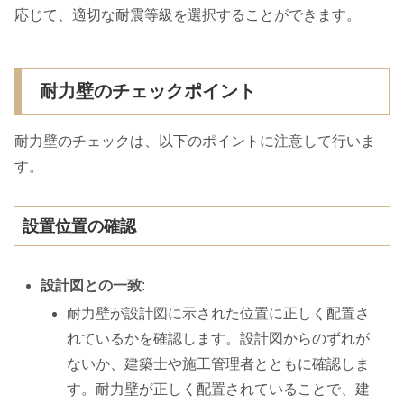
応じて、適切な耐震等級を選択することができます。
耐力壁のチェックポイント
耐力壁のチェックは、以下のポイントに注意して行いま
す。
設置位置の確認
設計図との一致
:
耐力壁が設計図に示された位置に正しく配置さ
れているかを確認します。設計図からのずれが
ないか、建築士や施工管理者とともに確認しま
す。耐力壁が正しく配置されていることで、建