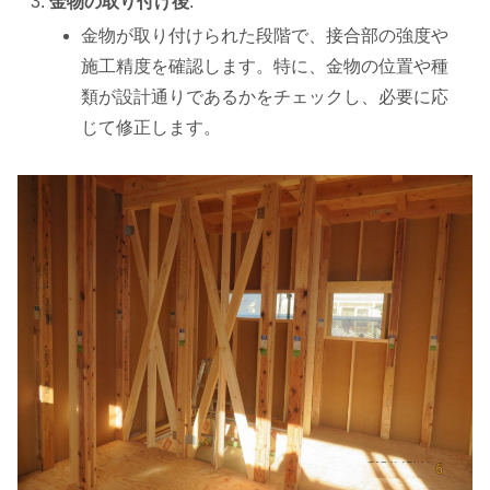
金物の取り付け後
:
金物が取り付けられた段階で、接合部の強度や
施工精度を確認します。特に、金物の位置や種
類が設計通りであるかをチェックし、必要に応
じて修正します。