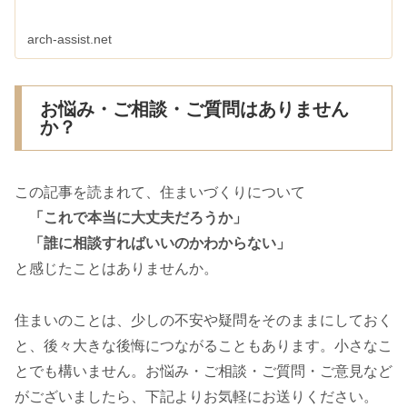
arch-assist.net
お悩み・ご相談・ご質問はありません
か？
この記事を読まれて、住まいづくりについて
「これで本当に大丈夫だろうか」
「誰に相談すればいいのかわからない」
と感じたことはありませんか。
住まいのことは、少しの不安や疑問をそのままにしておく
と、後々大きな後悔につながることもあります。小さなこ
とでも構いません。お悩み・ご相談・ご質問・ご意見など
がございましたら、下記よりお気軽にお送りください。