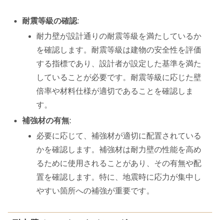
耐震等級の確認
:
耐力壁が設計通りの耐震等級を満たしているか
を確認します。耐震等級は建物の安全性を評価
する指標であり、設計者が設定した基準を満た
していることが必要です。耐震等級に応じた壁
倍率や材料仕様が適切であることを確認しま
す。
補強材の有無
:
必要に応じて、補強材が適切に配置されている
かを確認します。補強材は耐力壁の性能を高め
るために使用されることがあり、その有無や配
置を確認します。特に、地震時に応力が集中し
やすい箇所への補強が重要です。