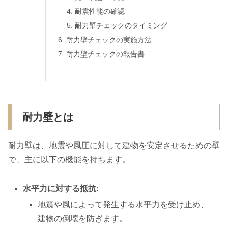
耐震性能の確認
耐力壁チェックのタイミング
耐力壁チェックの実施方法
耐力壁チェックの報告書
耐力壁とは
耐力壁は、地震や風圧に対して建物を安定させるための壁
で、主に以下の機能を持ちます。
水平力に対する抵抗
:
地震や風によって発生する水平力を受け止め、
建物の倒壊を防ぎます。