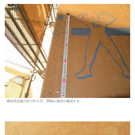
構造用合板の釘の打ち方、間隔が適切か確認する。