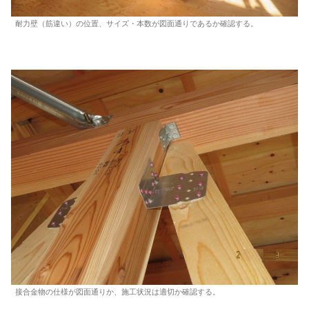
耐力壁（筋違い）の位置、サイズ・本数が図面通りであるか確認する。
接合金物の仕様が図面通りか、施工状況は適切か確認する。