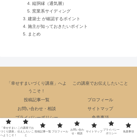
縦胴縁（通気層）
窯業系サイディング
建築士 が確認するポイント
施主が知っておきたいポイント
まとめ
「幸せすまいづくり講座」へよ
この講座でお伝えしたいこと
うこそ！
投稿記事一覧
プロフィール
お問い合わせ・相談
サイトマップ
プライバシーポリシー
免責事項
Copyright © 2024 幸せ住まいづくり講座 All Rights Reserved.
「幸せすまい
この講座でお
お問い合わ
プライバシー
づくり講座」
伝えしたいこ
投稿記事一覧
プロフィール
サイトマップ
免責事項
せ・相談
ポリシー
へようこそ！
と