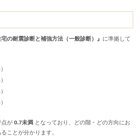
住宅の耐震診断と補強方法（一般診断）』
に準拠して
い）
い）
い）
い）
評点が
0.7未満
となっており、どの階・どの方向にお
あることが分かります。