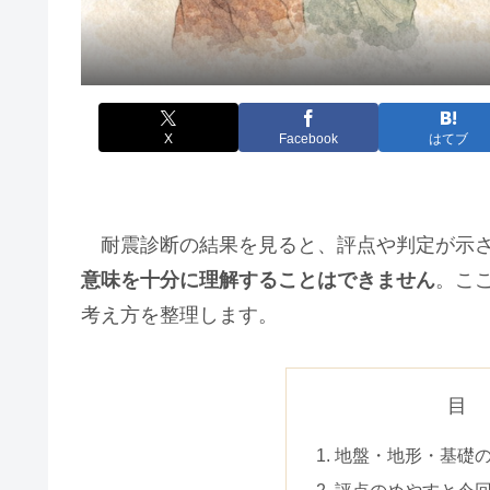
X
Facebook
はてブ
耐震診断の結果を見ると、評点や判定が示さ
意味を十分に理解することはできません
。こ
考え方を整理します。
目
地盤・地形・基礎