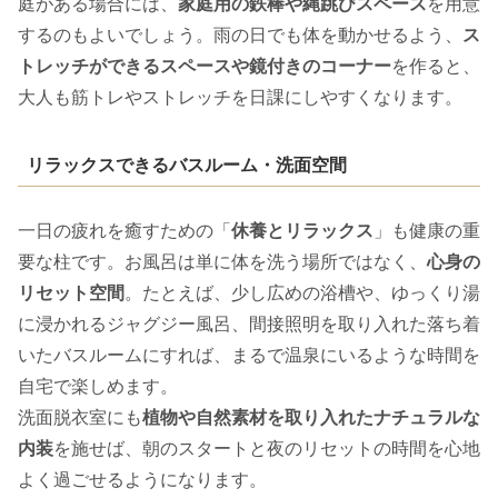
庭がある場合には、
家庭用の鉄棒や縄跳びスペース
を用意
するのもよいでしょう。雨の日でも体を動かせるよう、
ス
トレッチができるスペースや鏡付きのコーナー
を作ると、
大人も筋トレやストレッチを日課にしやすくなります。
リラックスできるバスルーム・洗面空間
一日の疲れを癒すための「
休養とリラックス
」も健康の重
要な柱です。お風呂は単に体を洗う場所ではなく、
心身の
リセット空間
。たとえば、少し広めの浴槽や、ゆっくり湯
に浸かれるジャグジー風呂、間接照明を取り入れた落ち着
いたバスルームにすれば、まるで温泉にいるような時間を
自宅で楽しめます。
洗面脱衣室にも
植物や自然素材を取り入れたナチュラルな
内装
を施せば、朝のスタートと夜のリセットの時間を心地
よく過ごせるようになります。