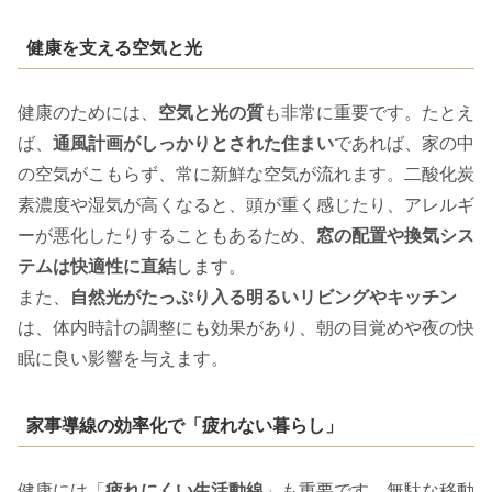
健康を支える空気と光
健康のためには、
空気と光の質
も非常に重要です。たとえ
ば、
通風計画がしっかりとされた住まい
であれば、家の中
の空気がこもらず、常に新鮮な空気が流れます。二酸化炭
素濃度や湿気が高くなると、頭が重く感じたり、アレルギ
ーが悪化したりすることもあるため、
窓の配置や換気シス
テムは快適性に直結
します。
また、
自然光がたっぷり入る明るいリビングやキッチン
は、体内時計の調整にも効果があり、朝の目覚めや夜の快
眠に良い影響を与えます。
家事導線の効率化で「疲れない暮らし」
健康には「
疲れにくい生活動線
」も重要です。無駄な移動