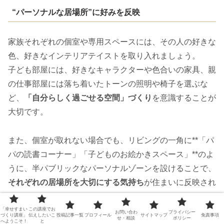
“パーソナルな居場所”に好みを反映
家族それぞれの個室や専用スペースには、その人の好きな
色、好きなインテリアテイストを取り入れましょう。
子ども部屋には、好きなキャラクターや色合いの家具、親
の仕事部屋には落ち着いたトーンの照明や椅子を選ぶな
ど、
「自分らしく過ごせる空間」づくり
を意識することが
大切です。
また、個室が取れない場合でも、リビングの一角に**「パ
パの読書コーナー」「子どものお絵かきスペース」**のよ
うに、半パブリックなパーソナルゾーンを設けることで、
それぞれの居場所を大切にする気持ち
が住まいに反映され
ます。
「幸せすまい
この講座でお
お問い合わ
プライバシー
づくり講座」
伝えしたいこ
投稿記事一覧
プロフィール
サイトマップ
免責事項
せ・相談
ポリシー
へようこそ！
と