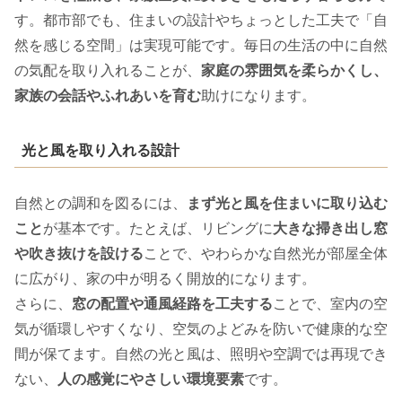
す。都市部でも、住まいの設計やちょっとした工夫で「自
然を感じる空間」は実現可能です。毎日の生活の中に自然
の気配を取り入れることが、
家庭の雰囲気を柔らかくし、
家族の会話やふれあいを育む
助けになります。
光と風を取り入れる設計
自然との調和を図るには、
まず光と風を住まいに取り込む
こと
が基本です。たとえば、リビングに
大きな掃き出し窓
や吹き抜けを設ける
ことで、やわらかな自然光が部屋全体
に広がり、家の中が明るく開放的になります。
さらに、
窓の配置や通風経路を工夫する
ことで、室内の空
気が循環しやすくなり、空気のよどみを防いで健康的な空
間が保てます。自然の光と風は、照明や空調では再現でき
ない、
人の感覚にやさしい環境要素
です。