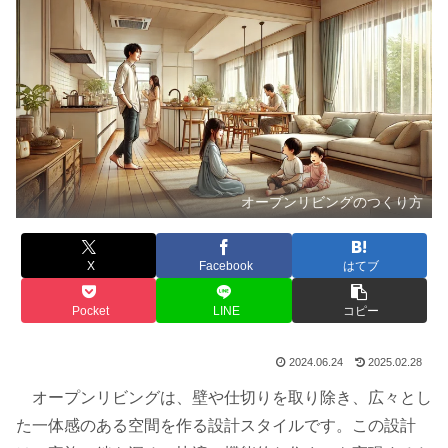
オープンリビングのつくり方
X
Facebook
はてブ
Pocket
LINE
コピー
2024.06.24
2025.02.28
オープンリビングは、壁や仕切りを取り除き、広々とし
た一体感のある空間を作る設計スタイルです。この設計