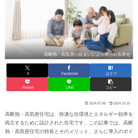
高断熱・高気密の住まいにより得られる幸せ
X
Facebook
はてブ
Pocket
LINE
コピー
2024.07.06
2024.10.10
高断熱・高気密住宅は、快適な住環境とエネルギー効率を
両立するために設計された住宅です。この記事では、高断
熱・高気密住宅の特長とそのメリット、さらに導入のポイ