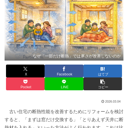
なぜ「一部だけ断熱」では寒さが改善しないのか
X
Facebook
はてブ
Pocket
LINE
コピー
2026.03.04
古い住宅の断熱性能を改善するためにリフォームを検討
すると、「まずは窓だけ交換する」「とりあえず天井に断
熱材を入れる」といった方法がよく行われます。これは比