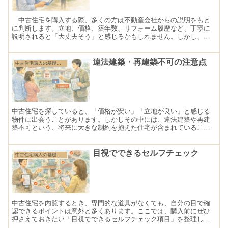
中古住宅を購入する際、多くの方は不動産会社からの説明をもと
に判断します。立地、価格、築年数、リフォーム履歴など、丁寧に
説明されると「大丈夫そう」と感じるかもしれません。しかし、こ
こで一つ大切な視点があります。それは、不動産会社の説明＝購入
者にとって最善の判断材料とは限らないということです。
違法建築・再建築不可の注意点
中古住宅購入の基礎知識
中古住宅を探していると、「価格が安い」「立地が良い」と感じる
物件に出会うことがあります。しかしその中には、違法建築や再建
築不可という、将来に大きな制約を抱えた住宅が含まれていること
があります。これらを正しく理解せずに購入すると、後悔につなが
るケースも少なくありません。
目視でできるセルフチェック
中古住宅購入の基礎知識
中古住宅を内覧するとき、専門的な道具がなくても、自分の目で確
認できるポイントは意外と多くあります。ここでは、購入前にぜひ
押さえておきたい「目視でできるセルフチェック項目」を整理しま
す。