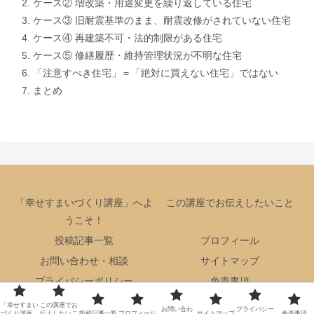
ケース② 増改築・用途変更を繰り返している住宅
ケース③ 旧耐震基準のまま、耐震改修がされていない住宅
ケース④ 再建築不可・法的制限がある住宅
ケース⑤ 修繕履歴・維持管理状況が不明な住宅
「注意すべき住宅」＝「絶対に買えない住宅」ではない
まとめ
「幸せすまいづくり講座」へよ
この講座でお伝えしたいこと
うこそ！
投稿記事一覧
プロフィール
お問い合わせ・相談
サイトマップ
プライバシーポリシー
免責事項
Copyright © 2024 幸せ住まいづくり講座 All Rights Reserved.
「幸せすまい
この講座でお
お問い合わ
プライバシー
づくり講座」
伝えしたいこ
投稿記事一覧
プロフィール
サイトマップ
免責事項