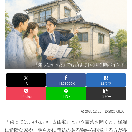
「知らなかった」では済まされない判断ポイント
X
Facebook
はてブ
Pocket
LINE
コピー
2025.12.31
2026.08.05
「買ってはいけない中古住宅」という言葉を聞くと、極端
に危険な家や、明らかに問題のある物件を想像する方が多