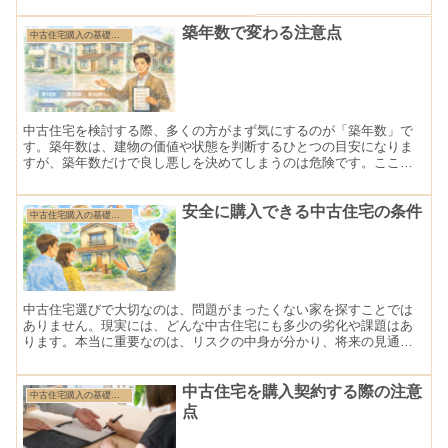
築年数で変わる注意点
中古住宅購入の基礎知識
中古住宅を検討する際、多くの方がまず気にするのが「築年数」で
す。築年数は、建物の価値や状態を判断するひとつの目安になりま
すが、築年数だけで良し悪しを決めてしまうのは危険です。ここで
は、築年数ごとに注意すべきポイントを整理します。
安全に購入できる中古住宅の条件
中古住宅購入の基礎知識
中古住宅選びで大切なのは、問題がまったくない家を探すことでは
ありません。現実には、どんな中古住宅にも多少の劣化や課題はあ
ります。本当に重要なのは、リスクの中身が分かり、将来の見通し
が立てられること。ここでは、専門家の立場から見た「安全に購入
できる中古住宅に共通する条件」を整理します。
中古住宅を購入契約する際の注意
中古住宅購入の基礎知識
点