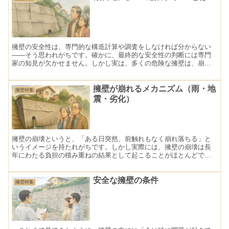
擁壁の安全性は、専門的な構造計算や調査をしなければ分からない
――そう思われがちです。確かに、最終的な安全性の判断には専門
家の知見が欠かせません。しかし実は、多くの危険な擁壁は、崩壊
に至る前の段階で、私たちの目に見える形で「サイン」を出してい
ます。 ひび割れ、わずかな膨らみ、排水の異常、周囲の地盤の変
化など、日常の中で気づける変化は決して少なくありません。これ
擁壁が崩れるメカニズム（雨・地
擁壁特集
らは、擁壁が長年受け続けてきた土圧や水の影響に耐えきれなくな
震・劣化）
りつつあることを示す、大切な警告でもあります。 特に傾斜地で
は、地盤条件が厳しく、雨水が集まりやすいことに加え、背面土圧
も大きくなりがちです。そのため、平坦地に比べて擁壁の不具合や
異常が表面に現れやすいという特徴があります。 「なんとなく気に
なる」「以前と様子が違う気がする」――その直感は、決して見過
擁壁の崩壊というと、「ある日突然、前触れもなく崩れ落ちる」と
ごしてはいけません。まずは、「これは危険かもしれない」と気づ
いうイメージを持たれがちです。しかし実際には、擁壁の崩壊は長
くこと。それが、擁壁の崩壊事故を防ぎ、住まいと家族の安全を守
年にわたる負担の積み重ねの結果として起こることがほとんどで
るための最も重要で、誰にでもできる第一歩なのです。
す。 雨・地震・経年劣化――これらが単独で作用することもあり
ますが、多くの場合は複数の要因が重なり合い、限界を超えた瞬間
に崩壊が表面化します。
安全な擁壁の条件
擁壁特集