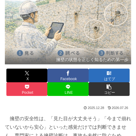
擁壁の状態を正しく知るための第一歩
X
Facebook
はてブ
Pocket
LINE
コピー
2025.12.28
2026.07.26
擁壁の安全性は、「見た目が大丈夫そう」「今まで崩れ
ていないから安心」といった感覚だけでは判断できませ
ん。専門家による擁壁診断は、事故を未然に防ぐため