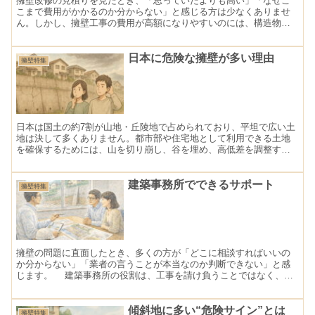
擁壁改修の見積りを見たとき、「思っていたよりも高い」「なぜこ
こまで費用がかかるのか分からない」と感じる方は少なくありませ
ん。しかし、擁壁工事の費用が高額になりやすいのには、構造物と
しての特性だけでなく、住宅地特有の施工条件が大きく関係してい
ます。
日本に危険な擁壁が多い理由
擁壁特集
日本は国土の約7割が山地・丘陵地で占められており、平坦で広い土
地は決して多くありません。都市部や住宅地として利用できる土地
を確保するためには、山を切り崩し、谷を埋め、高低差を調整する
造成工事が不可欠でした。こうした造成によって人工的につくられ
た斜面や段差を安定させるため、擁壁は全国各地で数え切れないほ
ど築かれてきました。 その結果、日本の住宅地は 「擁壁とともに
建築事務所でできるサポート
擁壁特集
発展してきた」 と言っても過言ではありません。しかし問題は、そ
の多くが 現在の安全基準や耐震思想が確立する前につくられた擁壁
であるという点にあります。
擁壁の問題に直面したとき、多くの方が「どこに相談すればいいの
か分からない」「業者の言うことが本当なのか判断できない」と感
じます。 建築事務所の役割は、工事を請け負うことではなく、第
三者の立場で状況を整理し、判断材料をそろえることにあります。
ここでは、建築事務所が擁壁に関してどのようなサポートを行える
のかを整理します。
傾斜地に多い“危険サイン”とは
擁壁特集