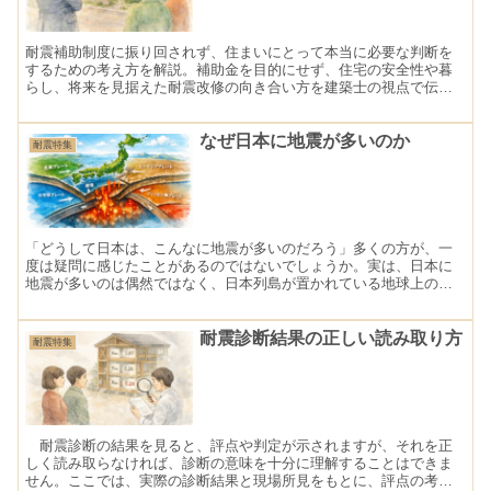
耐震補助制度に振り回されず、住まいにとって本当に必要な判断を
するための考え方を解説。補助金を目的にせず、住宅の安全性や暮
らし、将来を見据えた耐震改修の向き合い方を建築士の視点で伝え
ます。
なぜ日本に地震が多いのか
耐震特集
「どうして日本は、こんなに地震が多いのだろう」多くの方が、一
度は疑問に感じたことがあるのではないでしょうか。実は、日本に
地震が多いのは偶然ではなく、日本列島が置かれている地球上の位
置そのものが、大きな理由です。耐震を考えるうえでは、まずこの
前提を知っておくことがとても重要です。
耐震診断結果の正しい読み取り方
耐震特集
耐震診断の結果を見ると、評点や判定が示されますが、それを正
しく読み取らなければ、診断の意味を十分に理解することはできま
せん。ここでは、実際の診断結果と現場所見をもとに、評点の考え