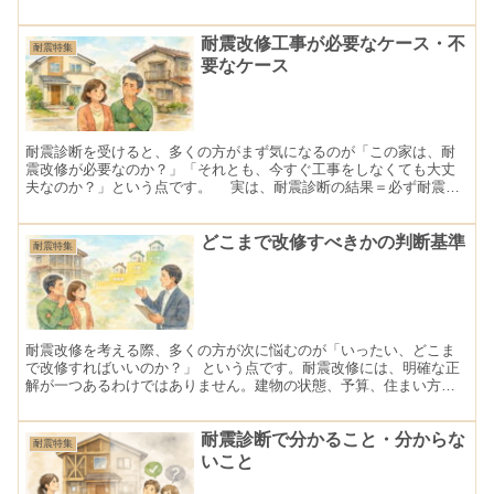
方を整理します。
耐震改修工事が必要なケース・不
耐震特集
要なケース
耐震診断を受けると、多くの方がまず気になるのが「この家は、耐
震改修が必要なのか？」「それとも、今すぐ工事をしなくても大丈
夫なのか？」という点です。 実は、耐震診断の結果＝必ず耐震改
修が必要というわけではありません。建物の状態や使い方、将来の
計画によって、改修が必要なケースと急いで改修しなくてもよいケ
ースがあります。ここでは、その考え方を整理していきます。
どこまで改修すべきかの判断基準
耐震特集
耐震改修を考える際、多くの方が次に悩むのが「いったい、どこま
で改修すればいいのか？」 という点です。耐震改修には、明確な正
解が一つあるわけではありません。建物の状態、予算、住まい方、
将来計画によって、目指すべき耐震レベルは変わるからです。
耐震診断で分かること・分からな
耐震特集
いこと