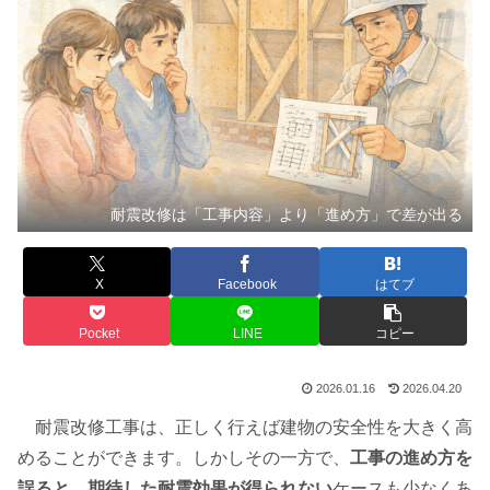
耐震改修は「工事内容」より「進め方」で差が出る
X
Facebook
はてブ
Pocket
LINE
コピー
2026.01.16
2026.04.20
耐震改修工事は、正しく行えば建物の安全性を大きく高
めることができます。しかしその一方で、
工事の進め方を
誤ると、期待した耐震効果が得られない
ケースも少なくあ