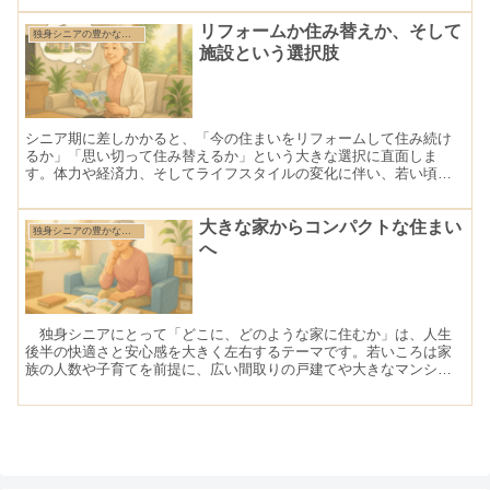
な要素を整理し、住まいに反映していくことが欠かせません。ここ
では、その４つの軸について詳しく見ていきます。
リフォームか住み替えか、そして
独身シニアの豊かな住まいづくり
施設という選択肢
シニア期に差しかかると、「今の住まいをリフォームして住み続け
るか」「思い切って住み替えるか」という大きな選択に直面しま
す。体力や経済力、そしてライフスタイルの変化に伴い、若い頃は
気にならなかった住まいの不便さが徐々に現れてくるからです。特
に独身シニアにとっては、自分一人で快適かつ安心して暮らし続け
られる環境を整えることが重要であり、そのためにはリフォームと
大きな家からコンパクトな住まい
独身シニアの豊かな住まいづくり
住み替えのどちらが適切かを冷静に見極める必要があります。
へ
独身シニアにとって「どこに、どのような家に住むか」は、人生
後半の快適さと安心感を大きく左右するテーマです。若いころは家
族の人数や子育てを前提に、広い間取りの戸建てや大きなマンショ
ンを選ぶのが一般的でした。しかし、子どもが独立し、伴侶を失っ
たり、そもそも一人暮らしを選んできた場合、広すぎる家は管理や
維持の負担が重くのしかかってきます。そこで注目されるのが「コ
ンパクトな住まい」への住み替えやリフォームです。これは単に面
積を小さくするだけでなく、暮らしの質を高め、経済的にも健康的
にもバランスの取れた生活を実現するための重要な選択肢です。