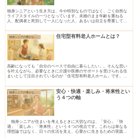
独身シニアという生き方は、今や特別なものではなく、ごく自然な
ライフスタイルの一つとなっています。未婚のまま年齢を重ねる
人、配偶者と死別して一人になった人、あるいは自立を尊重して別
居を選んだ人。その背景はさまざまですが、共通しているのは「自
分...
住宅型有料老人ホームとは？
独身シニアの豊かな住まいづくり
高齢になっても「自分のペースで自由に暮らしたい」。そんな思い
を叶えながら、必要なときに介護や医療のサポートを受けられる住
まいとして注目されているのが「住宅型有料老人ホーム」です。近
年では、同じように見える「サービス付き高齢者向け住宅（サ高
住）」や「介護付き有料老人ホーム」との違いがわかりにくく、ど
れを選べばよいのか迷う方も多いでしょう。 この記事では、それ
安心・快適・楽しみ・将来性とい
独身シニアの豊かな住まいづくり
ぞれの特徴や費用、人員体制、提供されるサービスの内容をわかり
う４つの軸
やすく解説しながら、「住宅型有料老人ホーム」がどんな人に向い
ているのかを丁寧にお伝えします。 大切なのは、“自分らしい暮ら
し”を最後まで続けられる住まいを選ぶこと。 老後の住まい選びの
参考に、ぜひ最後までご覧ください。
独身シニアが住まいを考えるときに大切なのは、「安心」「快
適」「楽しみ」「将来性」という４つの視点です。これらは単なる
理想論ではなく、日々の生活を支え、心豊かに生きるための実践的
な軸となります。一人で暮らすからこそ、自分にとって本当に必要