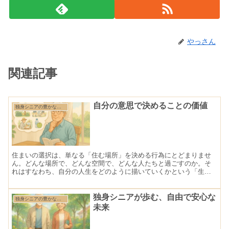
やっさん
関連記事
自分の意思で決めることの価値
独身シニアの豊かな住まいづくり
住まいの選択は、単なる「住む場所」を決める行為にとどまりませ
ん。どんな場所で、どんな空間で、どんな人たちと過ごすのか。そ
れはすなわち、自分の人生をどのように描いていくかという「生き
方の選択」でもあります。だからこそ、独身シニアにとって住まい
を決めることは、自分らしく生きていくための最も大切な意思表示
の一つだと言えるのです。
独身シニアが歩む、自由で安心な
独身シニアの豊かな住まいづくり
未来