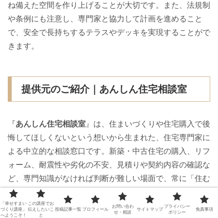
ね備えた空間を作り上げることが大切です。また、法規制
や条例にも注意し、専門家と協力して計画を進めること
で、安全で長持ちするテラスやデッキを実現することがで
きます。
提供元のご紹介｜あんしん住宅相談室
『
あんしん住宅相談室
』は、住まいづくりや住宅購入で後
悔してほしくないという想いから生まれた、住宅専門家に
よる中立的な相談窓口です。新築・中古住宅の購入、リフ
ォーム、耐震性や劣化の不安、見積りや契約内容の確認な
ど、専門知識がなければ判断が難しい場面で、常に「住む
人の立場」に立ってアドバイスを行っています。
「幸せすまい
この講座でお
お問い合わ
プライバシー
づくり講座」
伝えしたいこ
投稿記事一覧
プロフィール
サイトマップ
免責事項
せ・相談
ポリシー
へようこそ！
と