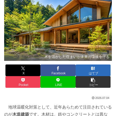
木を活かした住まいが未来の環境を守る
X
Facebook
はてブ
Pocket
LINE
コピー
2026.07.04
地球温暖化対策として、近年あらためて注目されている
のが
木造建築
です。木材は、鉄やコンクリートとは異な