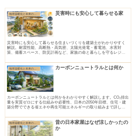
災害時にも安心して暮らせる家
地球温暖化と未来の住まい特集
災害時にも安心して暮らせる住まいづくりを建築士がわかりやすく
解説。耐震性能、高断熱・高気密、太陽光発電・蓄電池、水害対
策、備蓄スペース、防災計画など、家族の命と暮らしを守るレジリ
エンス住宅のポイントを紹介します。
カーボンニュートラルとは何か
地球温暖化と未来の住まい特集
カーボンニュートラルとは何かをわかりやすく解説します。CO₂排出
量を実質ゼロにする仕組みや必要性、日本の2050年目標、住宅・建
築分野でできる省エネや再生可能エネルギーの取り組みまで詳しく
紹介します。
昔の日本家屋はなぜ涼しかったの
地球温暖化と未来の住まい特集
か