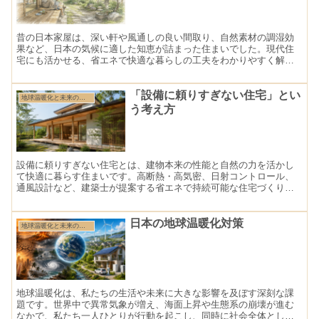
昔の日本家屋は、深い軒や風通しの良い間取り、自然素材の調湿効
果など、日本の気候に適した知恵が詰まった住まいでした。現代住
宅にも活かせる、省エネで快適な暮らしの工夫をわかりやすく解説
します。
「設備に頼りすぎない住宅」とい
地球温暖化と未来の住まい特集
う考え方
設備に頼りすぎない住宅とは、建物本来の性能と自然の力を活かし
て快適に暮らす住まいです。高断熱・高気密、日射コントロール、
通風設計など、建築士が提案する省エネで持続可能な住宅づくりを
わかりやすく解説します。
日本の地球温暖化対策
地球温暖化と未来の住まい特集
地球温暖化は、私たちの生活や未来に大きな影響を及ぼす深刻な課
題です。世界中で異常気象が増え、海面上昇や生態系の崩壊が進む
なかで、私たち一人ひとりが行動を起こし、同時に社会全体として