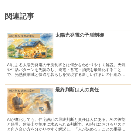
関連記事
太陽光発電の予測制御
AIと創る 未来の幸せ住まい
AIによる太陽光発電の予測制御とは何かをわかりやすく解説。天気
や生活パターンを先読みし、発電・蓄電・消費を最適化すること
で、光熱費削減と快適な暮らしを実現する新しい住まいの仕組みを
紹介します。
最終判断は人の責任
AIと創る 未来の幸せ住まい
AIが進化しても、住宅設計の最終判断と責任は人にある。AIの役割
と限界、建築士や施主に求められる判断力、AI時代におけるリスク
と向き合い方を分かりやすく解説し、「人が決める」ことの重要性
を伝えます。