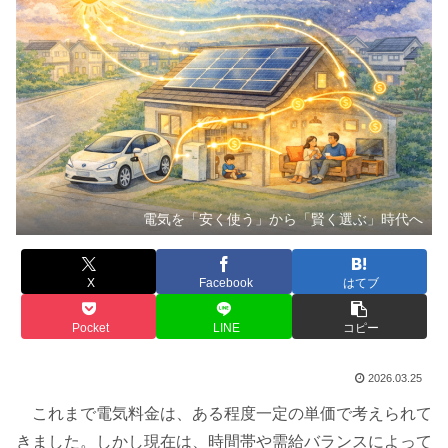
電気を「安く使う」から「賢く選ぶ」時代へ
X
Facebook
はてブ
Pocket
LINE
コピー
2026.03.25
これまで電気料金は、ある程度一定の単価で考えられて
きました。しかし現在は、時間帯や需給バランスによって