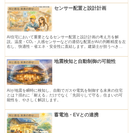
センサー配置と設計計画
AIと創る 未来の幸せ住まい
AI住宅において重要となるセンサー配置と設計計画の考え方を解
説。温度・CO₂・人感センサーなどの適切な配置がAIの判断精度を左
右し、快適性・省エネ・安全性に直結します。建築士が担うべき新
しい設計の役割とは何かを分かりやすく説明します。
地震検知と自動制御の可能性
AIと創る 未来の幸せ住まい
AIが地震を瞬時に検知し、自動でガスや電気を制御する未来の住宅
とは？揺れに「耐える」だけでなく「先回りして守る」住まいの可
能性を、やさしく解説します。
蓄電池・EVとの連携
AIと創る 未来の幸せ住まい