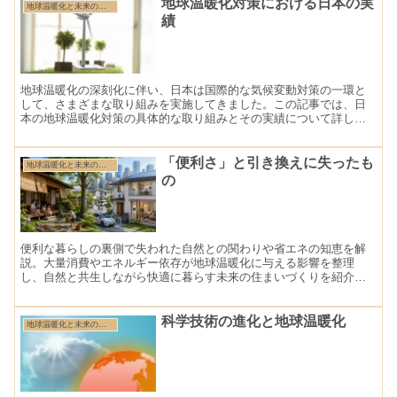
地球温暖化対策における日本の実
地球温暖化と未来の住まい特集
績
地球温暖化の深刻化に伴い、日本は国際的な気候変動対策の一環と
して、さまざまな取り組みを実施してきました。この記事では、日
本の地球温暖化対策の具体的な取り組みとその実績について詳しく
解説します。再生可能エネルギーの普及、エネルギー効率化、国際
協力、政策の導入など、多岐にわたる日本の努力と成果を紹介しま
す。
「便利さ」と引き換えに失ったも
地球温暖化と未来の住まい特集
の
便利な暮らしの裏側で失われた自然との関わりや省エネの知恵を解
説。大量消費やエネルギー依存が地球温暖化に与える影響を整理
し、自然と共生しながら快適に暮らす未来の住まいづくりを紹介し
ます。
科学技術の進化と地球温暖化
地球温暖化と未来の住まい特集