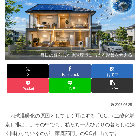
毎日の暮らしが地球環境に与える影響を考える
X
Facebook
はてブ
Pocket
LINE
コピー
2026.06.25
地球温暖化の原因としてよく耳にする「CO₂（二酸化炭
素）排出」。その中でも、私たち一人ひとりの暮らしに深
く関わっているのが「家庭部門」のCO₂排出です。