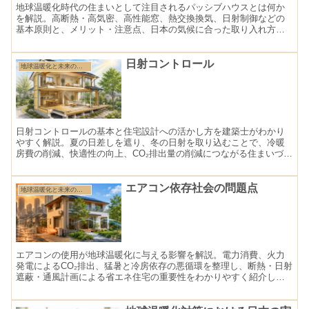
地球温暖化時代の住まいとして注目されるパッシブハウスとは何か
を解説。高断熱・高気密、高性能窓、熱交換換気、日射制御などの
基本原則と、メリット・注意点、日本の気候に合った取り入れ方を
建築士の視点で紹介します。
日射コントロール
地球温暖化と未来の住まい特集
日射コントロールの基本と住宅設計への活かし方を建築士がわかり
やすく解説。夏の日差しを遮り、冬の日射を取り込むことで、冷暖
房費の削減、快適性の向上、CO₂排出量の削減につながる住まいづく
りを紹介します。
エアコン依存社会の問題点
地球温暖化と未来の住まい特集
エアコンの使用が地球温暖化に与える影響を解説。電力消費、火力
発電によるCO₂排出、猛暑と冷房依存の悪循環を整理し、断熱・日射
遮蔽・通風計画による省エネ住宅の重要性をわかりやすく紹介しま
す。