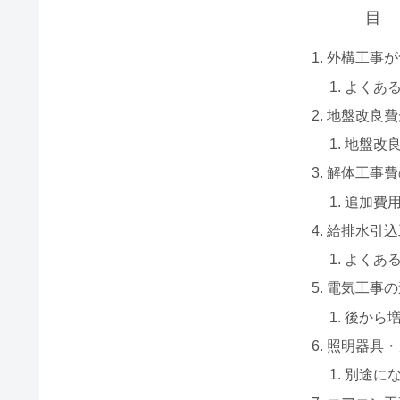
目
外構工事が
よくあ
地盤改良費
地盤改
解体工事費
追加費
給排水引込
よくあ
電気工事の
後から
照明器具・
別途に