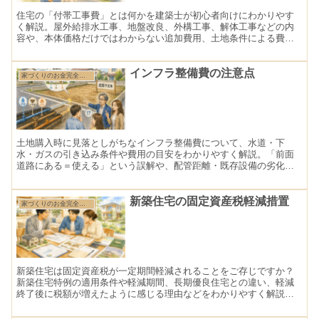
住宅の「付帯工事費」とは何かを建築士が初心者向けにわかりやす
く解説。屋外給排水工事、地盤改良、外構工事、解体工事などの内
容や、本体価格だけではわからない追加費用、土地条件による費用
差、予算オーバーを防ぐポイントまで詳しく説明します。
インフラ整備費の注意点
家づくりのお金完全ガイド
土地購入時に見落としがちなインフラ整備費について、水道・下
水・ガスの引き込み条件や費用の目安をわかりやすく解説。「前面
道路にある＝使える」という誤解や、配管距離・既存設備の劣化に
よる追加費用など、実務でよくある注意点と対策を具体的に紹介し
ます。
新築住宅の固定資産税軽減措置
家づくりのお金完全ガイド
新築住宅は固定資産税が一定期間軽減されることをご存じですか？
新築住宅特例の適用条件や軽減期間、長期優良住宅との違い、軽減
終了後に税額が増えたように感じる理由などをわかりやすく解説し
ます。