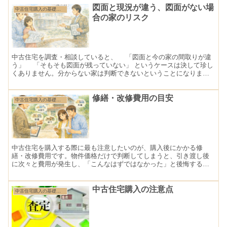
図面と現況が違う、図面がない場
中古住宅購入の基礎知識
合の家のリスク
中古住宅を調査・相談していると、 「図面と今の家の間取りが違
う」 「そもそも図面が残っていない」 というケースは決して珍し
くありません。分からない家は判断できないということになりま
す。しかし、図面と現況が一致していない住宅、あるいは図面が存
在しない住宅には、見えにくい大きなリスクが潜んでいます。
修繕・改修費用の目安
中古住宅購入の基礎知識
中古住宅を購入する際に最も注意したいのが、購入後にかかる修
繕・改修費用です。物件価格だけで判断してしまうと、引き渡し後
に次々と費用が発生し、「こんなはずではなかった」と後悔する原
因になります。 中古住宅は、すでに年月を重ねてきた建物である
以上、どこかに修繕や更新のタイミングが控えていると考える必要
があります。
中古住宅購入の注意点
中古住宅購入の基礎知識