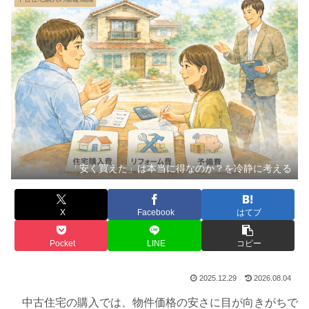
「安く買えた」は本当に得なのか？を冷静に考える
X
Facebook
はてブ
Pocket
LINE
コピー
2025.12.29
2026.08.04
中古住宅の購入では、物件価格の安さに目が向きがちで