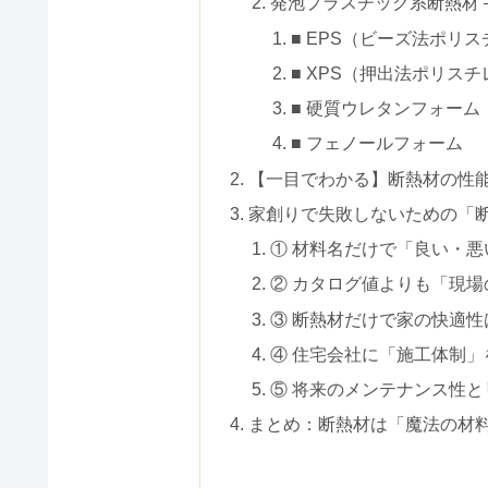
発泡プラスチック系断熱材 ―
■ EPS（ビーズ法ポリ
■ XPS（押出法ポリス
■ 硬質ウレタンフォーム
■ フェノールフォーム
【一目でわかる】断熱材の性
家創りで失敗しないための「
① 材料名だけで「良い・
② カタログ値よりも「現
③ 断熱材だけで家の快適性
④ 住宅会社に「施工体制」
⑤ 将来のメンテナンス性
まとめ：断熱材は「魔法の材