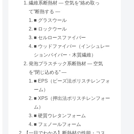
繊維系断熱材 ― 空気を“絡め取っ
て”断熱する ―
■ グラスウール
■ ロックウール
■ セルロースファイバー
■ ウッドファイバー（インシュレー
ションバイバー・木質繊維）
発泡プラスチック系断熱材 ― 空気
を“閉じ込める” ―
■ EPS（ビーズ法ポリスチレンフォ
ーム）
■ XPS（押出法ポリスチレンフォー
ム）
■ 硬質ウレタンフォーム
■ フェノールフォーム
【一目でわかる】断熱材の性能・コス