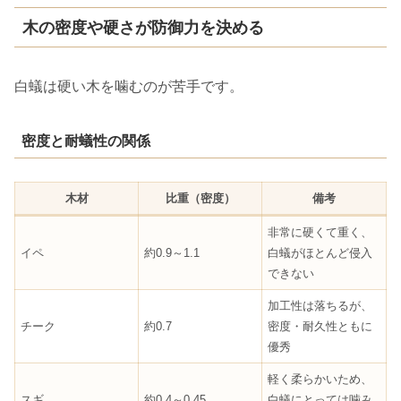
木の密度や硬さが防御力を決める
白蟻は硬い木を噛むのが苦手です。
密度と耐蟻性の関係
木材
比重（密度）
備考
非常に硬くて重く、
イペ
約0.9～1.1
白蟻がほとんど侵入
できない
加工性は落ちるが、
チーク
約0.7
密度・耐久性ともに
優秀
軽く柔らかいため、
スギ
約0.4～0.45
白蟻にとっては噛み