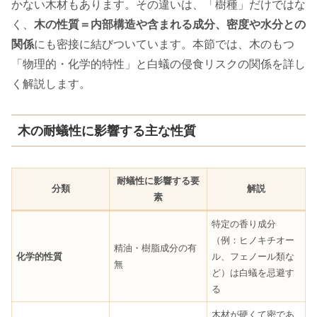
かない木材もあります。その違いは、「樹種」だけではな
く、
木の性質＝内部構造や含まれる成分、密度や水分との
関係
にも密接に結びついています。本節では、木のもつ
「物理的・化学的特性」と白蟻の侵食リスクの関係を詳し
く解説します。
木の耐蟻性に影響する主な性質
耐蟻性に影響する要
分類
解説
素
特定の香り成分
（例：ヒノキチオー
精油・樹脂成分の有
化学的性質
ル、フェノール類な
無
ど）は白蟻を忌避す
る
木材が硬くて密であ