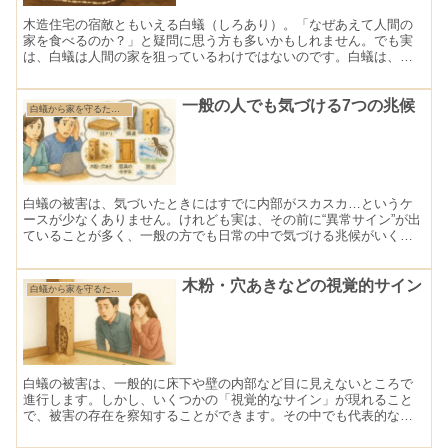
木造住宅の宿敵ともいえる白蟻（しろあり）。「なぜあえて人間の
家を食べるのか？」と疑問に思う方も多いかもしれません。でも実
は、白蟻は人間の家を狙っているわけではないのです。白蟻は、た
だ、自然の中で生きていく本能に従って行動しているだけなので
す...
一般の人でも気づける7つの兆候
白蟻から家を守るために知っておきたい基礎知識
白蟻の被害は、気づいたときにはすでに内部がスカスカ…というケ
ースが少なくありません。けれども実は、その前に“異常サイン”が出
ていることが多く、一般の方でも日常の中で気づける兆候がいくつ
もあります。この章では、「特別な道具や知識がなくてもわか...
木粉・穴あきなどの視覚的サイン
白蟻から家を守るために知っておきたい基礎知識
白蟻の被害は、一般的に床下や壁の内部など目に見えないところで
進行します。しかし、いくつかの「視覚的なサイン」が現れること
で、被害の存在を察知することができます。その中でも代表的なの
が、木粉のような細かい粉末の出現や、木材の穴あき、壁の異変
な...