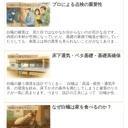
プロによる点検の重要性
白蟻から家を守るために知っておきたい基礎知識
白蟻の被害は、見た目ではなかなか分からないのが厄介な点です。
内部の木材が空洞になっていたり、基礎の裏側で蟻道が進行してい
たりしても、表面上は何の異常も見られないことが少なくありませ
ん。だからこそ、白蟻対策の最後の砦となるのが「プロの点検」
で...
床下通気・ベタ基礎・基礎高確保
白蟻から家を守るために知っておきたい基礎知識
白蟻の嫌う環境を設計でつくる～ 白蟻は「高湿・暗所・通気不
良」の環境を好み、床下がその条件を満たしてしまうと被害のリス
クが一気に高まります。つまり、設計の工夫によって「白蟻が住み
にくい環境」を床下につくることが、最初の防除対策になりま
す。...
なぜ白蟻は家を食べるのか？
白蟻から家を守るために知っておきたい基礎知識