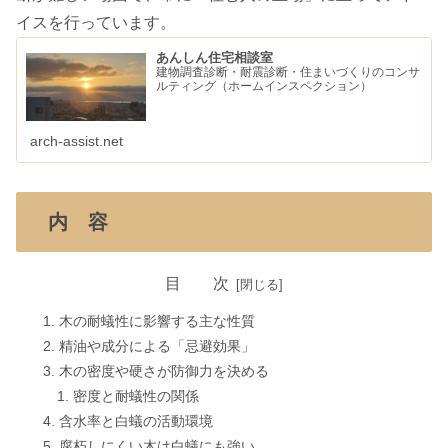
イスを行っています。
あんしん住宅相談室
建物調査診断・耐震診断・住まいづくりのコンサ
ルティング（ホームインスペクション）
arch-assist.net
内 容
目 次
木の耐蟻性に影響する主な性質
精油や成分による「忌避効果」
木の密度や硬さが防御力を決める
密度と耐蟻性の関係
含水率と白蟻の活動環境
腐朽しにくい木は白蟻にも強い