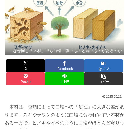
なぜ同じ「木材」でも白蟻に強いものと弱いものがあるのか
X
Facebook
はてブ
Pocket
LINE
コピー
2025.05.21
木材は、種類によって白蟻への「耐性」に大きな差があ
ります。スギやラワンのように白蟻に食われやすい木材が
ある一方で、ヒノキやイペのように白蟻がほとんど寄りつ