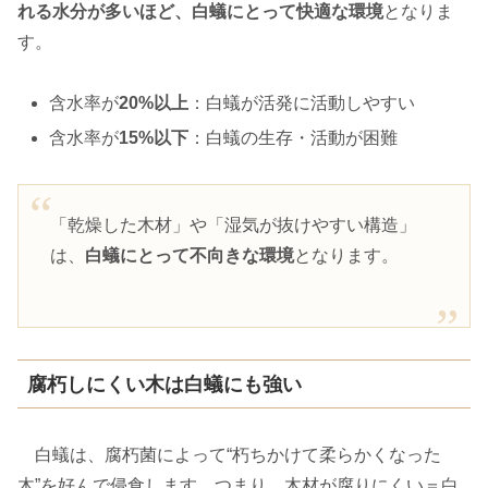
れる水分が多いほど、白蟻にとって快適な環境
となりま
す。
含水率が
20%以上
：白蟻が活発に活動しやすい
含水率が
15%以下
：白蟻の生存・活動が困難
「乾燥した木材」や「湿気が抜けやすい構造」
は、
白蟻にとって不向きな環境
となります。
腐朽しにくい木は白蟻にも強い
白蟻は、腐朽菌によって“朽ちかけて柔らかくなった
木”を好んで侵食します。つまり、木材が腐りにくい＝白