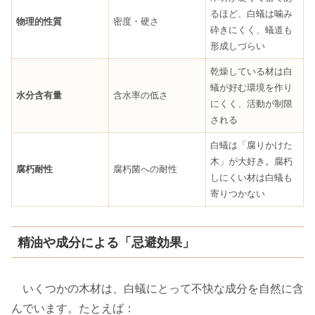
るほど、白蟻は噛み
物理的性質
密度・硬さ
砕きにくく、蟻道も
形成しづらい
乾燥している材は白
蟻が好む環境を作り
水分含有量
含水率の低さ
にくく、活動が制限
される
白蟻は「腐りかけた
木」が大好き。腐朽
腐朽耐性
腐朽菌への耐性
しにくい材は白蟻も
寄りつかない
精油や成分による「忌避効果」
いくつかの木材は、白蟻にとって不快な成分を自然に含
んでいます。たとえば：