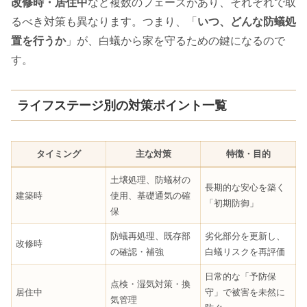
改修時・居住中
など複数のフェーズがあり、それぞれで取
るべき対策も異なります。つまり、「
いつ、どんな防蟻処
置を行うか
」が、白蟻から家を守るための鍵になるので
す。
ライフステージ別の対策ポイント一覧
タイミング
主な対策
特徴・目的
土壌処理、防蟻材の
長期的な安心を築く
建築時
使用、基礎通気の確
「初期防御」
保
防蟻再処理、既存部
劣化部分を更新し、
改修時
の確認・補強
白蟻リスクを再評価
日常的な「予防保
点検・湿気対策・換
居住中
守」で被害を未然に
気管理