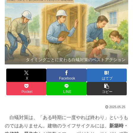
タイミングごとに変わる白蟻対策のベストアクション
X
Facebook
はてブ
Pocket
LINE
コピー
2025.05.25
白蟻対策は、「ある時期に一度やれば終わり」というも
のではありません。建物のライフサイクルには、
新築時・