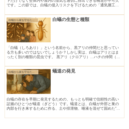
下だけでなく壁体内や屋内の湿気も適切に排出できる構造が不可欠
です。この節では、白蟻の侵入リスクを下げるための「通気層工
法」と「換気計画」の考え方について解説します。 通気層工法と
は...
白蟻の生態と種類
白蟻から家を守るために知っておきたい基礎知識
「白蟻（しろあり）」という名前から、黒アリの仲間だと思ってい
る方も多いのではないでしょうか？しかし実は、白蟻はアリとはま
ったく別の種類の昆虫です。 黒アリ（クロアリ）…ハチの仲間（膜
翅目） 白蟻（シロアリ）…ゴキブリの仲間（等翅目） つまり...
蟻道の発見
白蟻から家を守るために知っておきたい基礎知識
白蟻の存在を早期に発見するための、もっとも明確で信頼性の高い
証拠のひとつが蟻道（ぎどう）です。蟻道とは、白蟻が外部と巣の
内部を行き来するために作る、土や排泄物、唾液を混ぜて固めた“通
路”のこと。これが見つかれば、その家に白蟻が侵入・生息して...