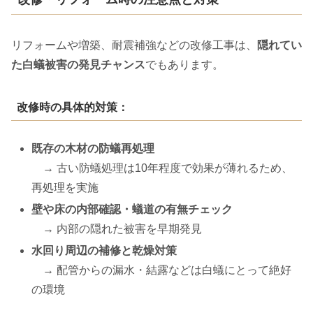
リフォームや増築、耐震補強などの改修工事は、
隠れてい
た白蟻被害の発見チャンス
でもあります。
改修時の具体的対策：
既存の木材の防蟻再処理
→ 古い防蟻処理は10年程度で効果が薄れるため、
再処理を実施
壁や床の内部確認・蟻道の有無チェック
→ 内部の隠れた被害を早期発見
水回り周辺の補修と乾燥対策
→ 配管からの漏水・結露などは白蟻にとって絶好
の環境