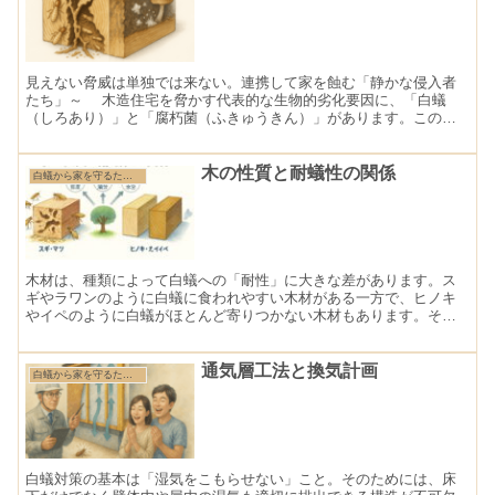
見えない脅威は単独では来ない。連携して家を蝕む「静かな侵入者
たち」～ 木造住宅を脅かす代表的な生物的劣化要因に、「白蟻
（しろあり）」と「腐朽菌（ふきゅうきん）」があります。このふ
たつは、それぞれ異なる種類の生物ですが、発生しやすい環境が
共...
木の性質と耐蟻性の関係
白蟻から家を守るために知っておきたい基礎知識
木材は、種類によって白蟻への「耐性」に大きな差があります。ス
ギやラワンのように白蟻に食われやすい木材がある一方で、ヒノキ
やイペのように白蟻がほとんど寄りつかない木材もあります。その
違いは、「樹種」だけではなく、木の性質＝内部構造や含まれる
成...
通気層工法と換気計画
白蟻から家を守るために知っておきたい基礎知識
白蟻対策の基本は「湿気をこもらせない」こと。そのためには、床