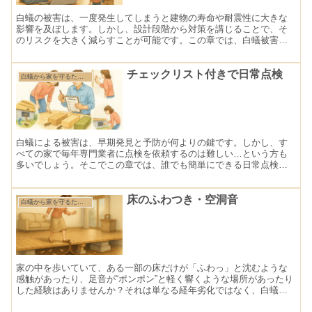
白蟻の被害は、一度発生してしまうと建物の寿命や耐震性に大きな
影響を及ぼします。しかし、設計段階から対策を講じることで、そ
のリスクを大きく減らすことが可能です。この章では、白蟻被害を
未然に防ぐための建築設計や施工のポイントを、実務的・具体的
に...
チェックリスト付きで日常点検
白蟻から家を守るために知っておきたい基礎知識
白蟻による被害は、早期発見と予防が何よりの鍵です。しかし、す
べての家で毎年専門業者に点検を依頼するのは難しい…という方も
多いでしょう。そこでこの章では、誰でも簡単にできる日常点検の
方法を、チェックリスト形式で紹介します。月に1回・季節ごとに...
床のふわつき・空洞音
白蟻から家を守るために知っておきたい基礎知識
家の中を歩いていて、ある一部の床だけが「ふわっ」と沈むような
感触があったり、足音が“ポンポン”と軽く響くような場所があったり
した経験はありませんか？それは単なる経年劣化ではなく、白蟻に
よって床下の構造材が食い荒らされている兆候かもしれません...