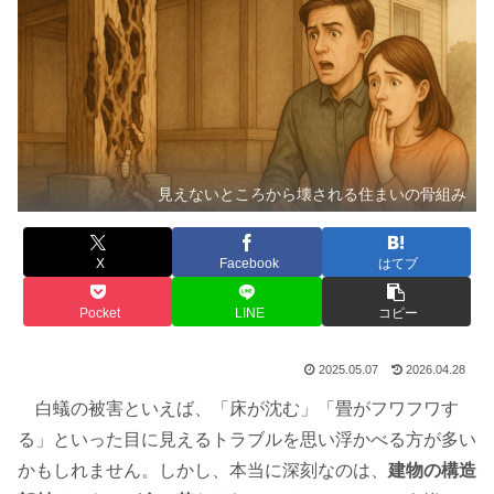
見えないところから壊される住まいの骨組み
X
Facebook
はてブ
Pocket
LINE
コピー
2025.05.07
2026.04.28
白蟻の被害といえば、「床が沈む」「畳がフワフワす
る」といった目に見えるトラブルを思い浮かべる方が多い
かもしれません。しかし、本当に深刻なのは、
建物の構造