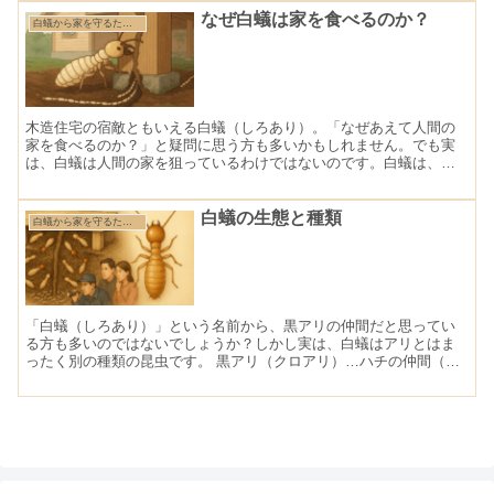
なぜ白蟻は家を食べるのか？
白蟻から家を守るために知っておきたい基礎知識
木造住宅の宿敵ともいえる白蟻（しろあり）。「なぜあえて人間の
家を食べるのか？」と疑問に思う方も多いかもしれません。でも実
は、白蟻は人間の家を狙っているわけではないのです。白蟻は、た
だ、自然の中で生きていく本能に従って行動しているだけなので
す...
白蟻の生態と種類
白蟻から家を守るために知っておきたい基礎知識
「白蟻（しろあり）」という名前から、黒アリの仲間だと思ってい
る方も多いのではないでしょうか？しかし実は、白蟻はアリとはま
ったく別の種類の昆虫です。 黒アリ（クロアリ）…ハチの仲間（膜
翅目） 白蟻（シロアリ）…ゴキブリの仲間（等翅目） つまり...