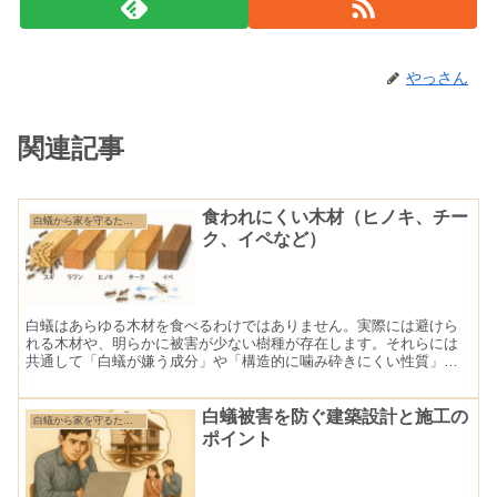
やっさん
関連記事
食われにくい木材（ヒノキ、チー
白蟻から家を守るために知っておきたい基礎知識
ク、イペなど）
白蟻はあらゆる木材を食べるわけではありません。実際には避けら
れる木材や、明らかに被害が少ない樹種が存在します。それらには
共通して「白蟻が嫌う成分」や「構造的に噛み砕きにくい性質」が
備わっており、防蟻処理をせずとも一定の耐性を示す“天然の防蟻...
白蟻被害を防ぐ建築設計と施工の
白蟻から家を守るために知っておきたい基礎知識
ポイント