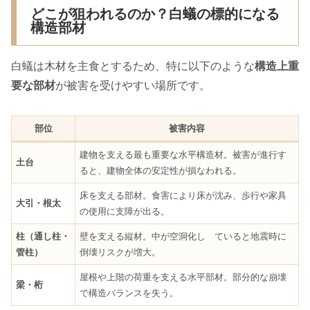
どこが狙われるのか？白蟻の標的になる
構造部材
白蟻は木材を主食とするため、特に以下のような
構造上重
要な部材
が被害を受けやすい場所です。
部位
被害内容
建物を支える最も重要な水平構造材。被害が進行す
土台
ると、建物全体の安定性が損なわれる。
床を支える部材。食害により床が沈み、歩行や家具
大引・根太
の使用に支障が出る。
柱（通し柱・
壁を支える縦材。中が空洞化し ていると地震時に
管柱）
倒壊リスクが増大。
屋根や上階の荷重を支える水平部材。部分的な崩壊
梁・桁
で構造バランスを失う。