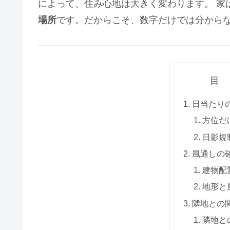
によって、住み心地は大きく変わります。 家
場所
です。だからこそ、数字だけでは分からな
目
日当たり
方位だ
日影規
風通しの
建物配
地形と
隣地との
隣地と