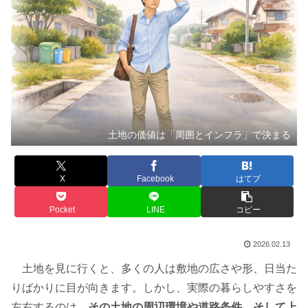
土地の価値は「周囲とインフラ」で決まる
X
Facebook
はてブ
Pocket
LINE
コピー
2026.02.13
土地を見に行くと、多くの人は敷地の広さや形、日当た
りばかりに目が向きます。しかし、実際の暮らしやすさを
左右するのは、
その土地の周辺環境や道路条件、そして上