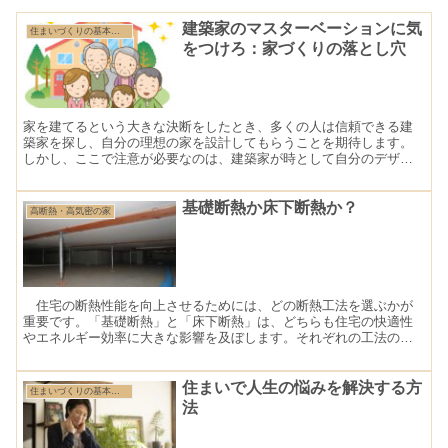
建築家のマスターベーションに気
住まいづくりの基本（住まいづくりの考え方と進め方）
をつけろ：家づくりの落とし穴
家を建てるという大きな決断をしたとき、多くの人は信頼できる建
築家を探し、自分の理想の家を設計してもらうことを期待します。
しかし、ここで注意が必要なのは、建築家が時として自分のデザイ
ンや美学を優先し、実際の機能や住み心地を犠牲にしてしまうこ
と...
基礎断熱か床下断熱か？
高断熱・高気密の家
住宅の断熱性能を向上させるためには、どの断熱工法を選ぶかが
重要です。「基礎断熱」と「床下断熱」は、どちらも住宅の快適性
やエネルギー効率に大きな影響を及ぼします。それぞれの工法の特
徴、メリット、デメリット、使用される断熱材、施工時の注意点に
ついて詳しく見ていきましょう。
住まいで人生の悩みを解決する方
住まいづくりの基本（住まいづくりの考え方と進め方）
法