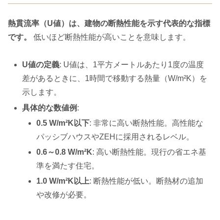
熱貫流率（U値）は、建物の断熱性能を示す代表的な指標
です。
低いほど断熱性能が高いことを意味します。
U値の定義
: U値は、1平方メートルあたり1度の温度
差があるときに、1時間で移動する熱量（W/m²K）を
示します。
具体的な数値例
:
0.5 W/m²K以下
: 非常に高い断熱性能。高性能な
パッシブハウスやZEHに採用されるレベル。
0.6～0.8 W/m²K
: 高い断熱性能。現行の省エネ基
準を満たす住宅。
1.0 W/m²K以上
: 断熱性能が低い。断熱材の追加
や改修が必要。