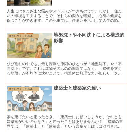
人生にはさまざまな悩みやストレスがつきものです。しかし、住ま
いの環境を工夫することで、それらの悩みを軽減し、心身の健康を
保つことができます。この記事では、住まいを活用して人生の悩み
を解決する方法について紹介します。
地盤沈下や不同沈下による構造的
住まいづくりの基本（住まいづくりの考え方と進め方）
影響
ひび割れの中でも、最も深刻な原因のひとつが「地盤沈下」や「不
同沈下」です。これは建物そのものの問題ではなく、「建物を支え
る地盤」が不均等に沈むことで、構造体に無理な力が加わり、クラ
ックが生じるという現象です。放置すれば、構造的な損傷・傾
き・...
建築士と建築家の違い
住まいづくりの基本（住まいづくりの考え方と進め方）
家を建てたいと思ったとき、「建築士にお願いしようか、それとも
建築家がいいのかな？」と迷ったことはありませんか？ 建築の世
界では、「建築士」と「建築家」という言葉がしばしば混同されま
すが、実際には異なる役割や資格を持つ職業です。「建築士」と...